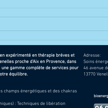
La Thérapie MOSAIC : Un
Ateli
Accompagnement
émot
Thérapeutique Doux et Efficace
cien expérimenté en thérapie bréves et
Adresse:
enelles proche d'Aix en Provence, dans
Soins énerg
re une gamme complète de services pour
46 avenue d
otre équilibre.
13770 Venel
es champs énergétiques et des chakras
bioener
ques) : Techniques de libération
06 0