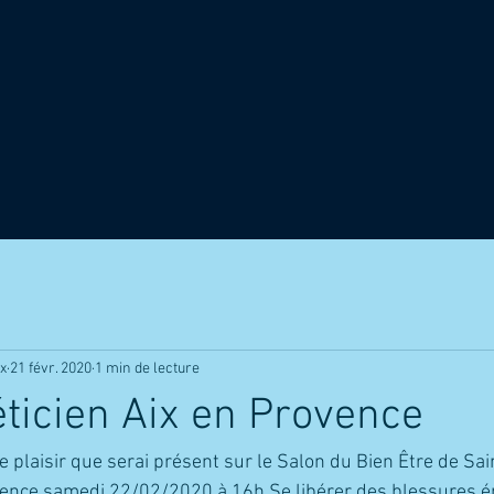
ix
21 févr. 2020
1 min de lecture
ticien Aix en Provence
plaisir que serai présent sur le Salon du Bien Être de Saint
rence samedi 22/02/2020 à 16h Se libérer des blessures é