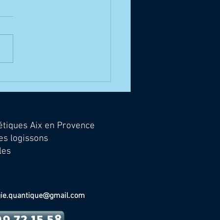
ers de gestions
ionnelles
étiques Aix en Provence
es logissons
les
gie.quantique@gmail.com
9 72 15 58