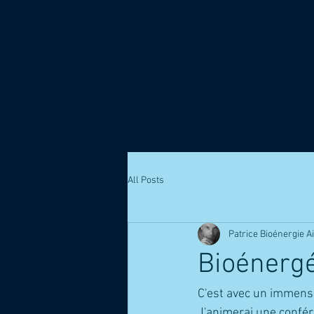
All Posts
Patrice Bioénergie A
Bioénergé
C'est avec un immense 
J'animerai une confé