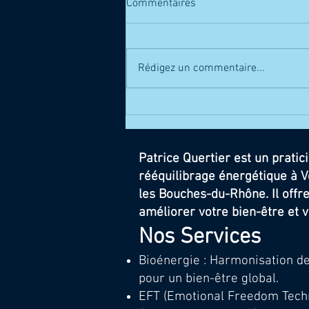
Commentaires
Rédigez un commentaire...
La Théorie Polyvagale : Une
Nouvelle Compréhension du
Système Nerveux Autonome et
acceder à la pleine confiance...
Patrice Quertier est un prati
rééquilibrage énergétique à V
les Bouches-du-Rhône. Il off
améliorer votre bien-être et v
Nos Services
Bioénergie : Harmonisation d
pour un bien-être global.
EFT (Emotional Freedom Techni